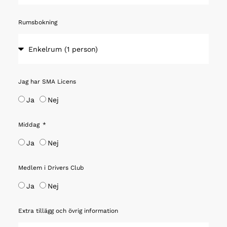
Rumsbokning
Jag har SMA Licens
Ja
Nej
Middag
Ja
Nej
Medlem i Drivers Club
Ja
Nej
Extra tillägg och övrig information