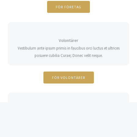
FÖR FÖRETAG
Volontärer
Vestibulum ante ipsum primis in faucibus orci luctus et ultrices
posuere cubilia Curae; Donec velit neque.
FÖR VOLONTÄRER
Fotograf
Vestibulum ante ipsum primis in faucibus orci luctus et ultrices
posuere cubilia Curae; Donec velit neque.