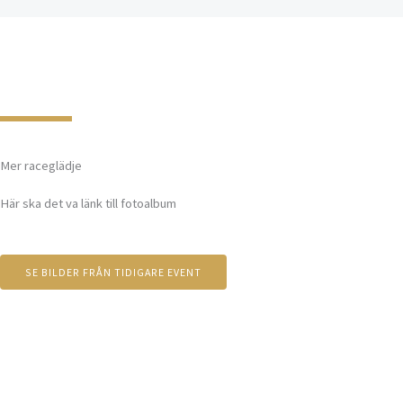
Mer raceglädje
Här ska det va länk till fotoalbum
SE BILDER FRÅN TIDIGARE EVENT