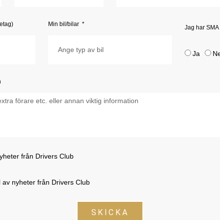
etag)
Min bil/bilar
Jag har SMA
Ja
Ne
n
 nyheter från Drivers Club
del av nyheter från Drivers Club
SKICKA