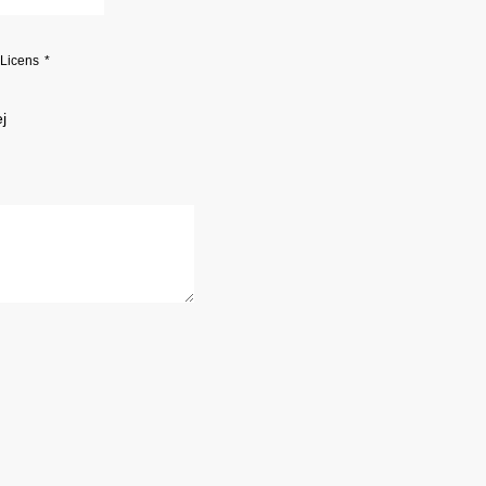
 Licens
j