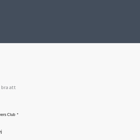
 bra att
vers Club
j