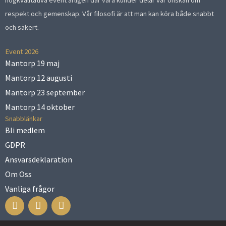
högkvalitativa event årligen där våra kunder delar vår önskan om
respekt och gemenskap. Vår filosofi är att man kan köra både snabbt
och säkert.
Event 2026
Mantorp 19 maj
Mantorp 12 augusti
Mantorp 23 september
Mantorp 14 oktober
Snabblänkar
Bli medlem
GDPR
Ansvarsdeklaration
Om Oss
Vanliga frågor
F
I
Y
a
n
o
c
s
u