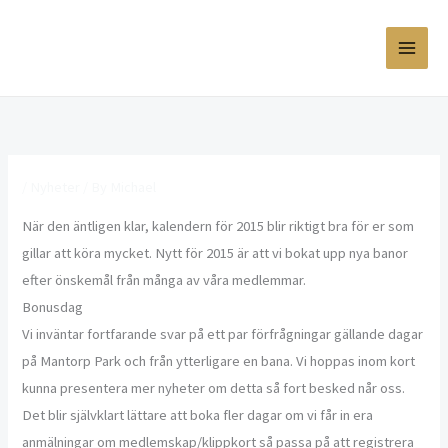
Skip
to
content
/
Nyheter
/ By
Michael
När den äntligen klar, kalendern för 2015 blir riktigt bra för er som
gillar att köra mycket. Nytt för 2015 är att vi bokat upp nya banor
efter önskemål från många av våra medlemmar.
Bonusdag
Vi inväntar fortfarande svar på ett par förfrågningar gällande dagar
på Mantorp Park och från ytterligare en bana. Vi hoppas inom kort
kunna presentera mer nyheter om detta så fort besked når oss.
Det blir självklart lättare att boka fler dagar om vi får in era
anmälningar om medlemskap/klippkort så passa på att registrera