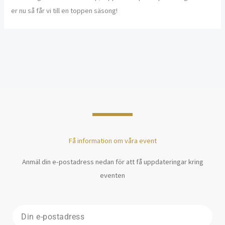
er nu så får vi till en toppen säsong!
←
Previous Post
Next Post
→
Få information om våra event
Anmäl din e-postadress nedan för att få uppdateringar kring
eventen
E-
post