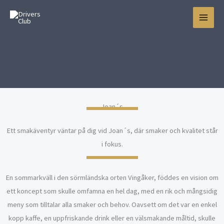
Skip
to
content
Joan´s
Ett smakäventyr väntar på dig vid Joan´s, där smaker och kvalitet står
i fokus.
En sommarkväll i den sörmländska orten Vingåker, föddes en vision om
ett koncept som skulle omfamna en hel dag, med en rik och mångsidig
meny som tilltalar alla smaker och behov. Oavsett om det var en enkel
kopp kaffe, en uppfriskande drink eller en välsmakande måltid, skulle