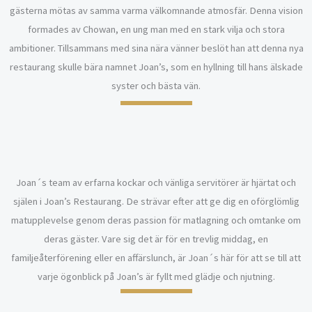
gästerna mötas av samma varma välkomnande atmosfär. Denna vision
formades av Chowan, en ung man med en stark vilja och stora
ambitioner. Tillsammans med sina nära vänner beslöt han att denna nya
restaurang skulle bära namnet Joan’s, som en hyllning till hans älskade
syster och bästa vän.
Joan´s team av erfarna kockar och vänliga servitörer är hjärtat och
själen i Joan’s Restaurang. De strävar efter att ge dig en oförglömlig
matupplevelse genom deras passion för matlagning och omtanke om
deras gäster. Vare sig det är för en trevlig middag, en
familjeåterförening eller en affärslunch, är Joan´s här för att se till att
varje ögonblick på Joan’s är fyllt med glädje och njutning.