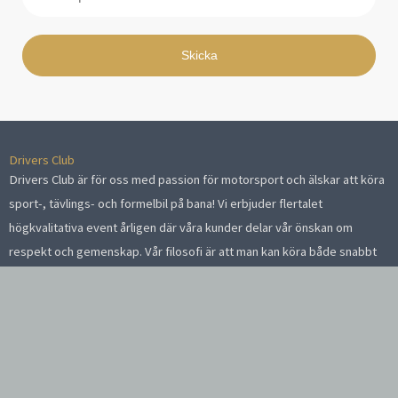
post
Skicka
Drivers Club
Drivers Club är för oss med passion för motorsport och älskar att köra
sport-, tävlings- och formelbil på bana! Vi erbjuder flertalet
högkvalitativa event årligen där våra kunder delar vår önskan om
respekt och gemenskap. Vår filosofi är att man kan köra både snabbt
och säkert.
Event 2026
Mantorp 19 maj
Mantorp 12 augusti
Mantorp 23 september