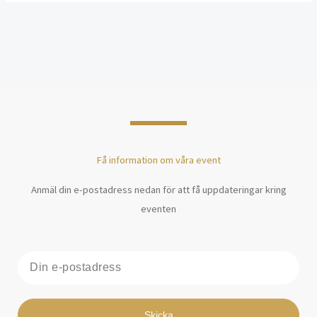
←
Previous Post
Next Post
→
Få information om våra event
Anmäl din e-postadress nedan för att få uppdateringar kring
eventen
E-
post
Skicka