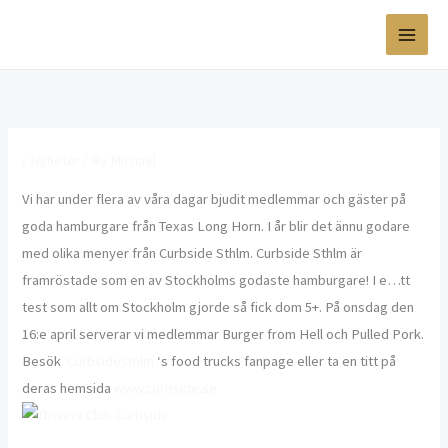
Skip
to
content
/
Nyheter
/ By
Michael
Vi har under flera av våra dagar bjudit medlemmar och gäster på
goda hamburgare från Texas Long Horn. I år blir det ännu godare
med olika menyer från Curbside Sthlm. Curbside Sthlm är
framröstade som en av Stockholms godaste hamburgare! I e…tt
test som allt om Stockholm gjorde så fick dom 5+. På onsdag den
16:e april serverar vi medlemmar Burger from Hell och Pulled Pork.
Besök
Curbsidesthlm
‘s food trucks fanpage eller ta en titt på
deras hemsida
www.curbside.se