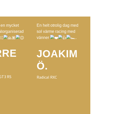
o
i
o
k
w
o
n
p
-
k
s
e
m
t
a
a
x
r en mycket
En helt otrolig dag med
g
i
välorganiserad
sol värme racing med
r
m
vänner
.
a
i
RRE
m
z
JOAKIM
-
e
Ö.
2
 GT3 RS
Radical RXC