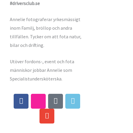
#driversclub.se
Annelie fotograferar yrkesmässigt
inom Familj, bröllop och andra
tillfällen. Tycker om att fota natur,
bilar och drifting.
Utöver fordons-, event och fota
människor jobbar Annelie som
Specialistundersköterska.
F
I
E
T
W
a
c
n
i
i
c
o
v
k
n
e
n
e
t
d
b
-
l
o
o