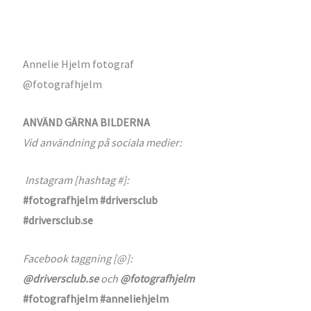
Annelie Hjelm fotograf
@fotografhjelm
ANVÄND GÄRNA BILDERNA
Vid användning på sociala medier:
Instagram [hashtag #]:
#fotografhjelm #driversclub
#driversclub.se
Facebook taggning [@]:
@driversclub.se
och
@fotografhjelm
#fotografhjelm #anneliehjelm