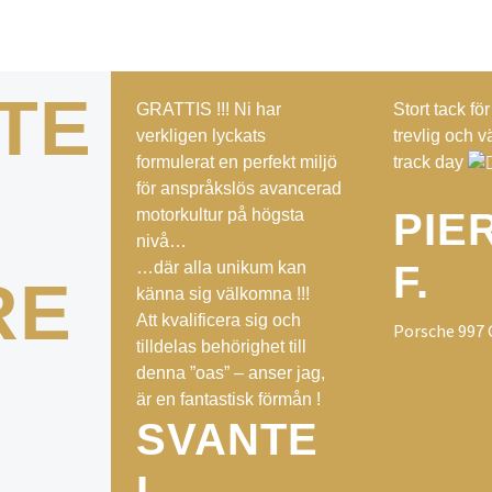
TE
GRATTIS !!! Ni har
Stort tack fö
verkligen lyckats
trevlig och 
formulerat en perfekt miljö
track day
för anspråkslös avancerad
PIE
motorkultur på högsta
nivå…
F.
…där alla unikum kan
RE
känna sig välkomna !!!
Att kvalificera sig och
Porsche 997
tilldelas behörighet till
denna ”oas” – anser jag,
är en fantastisk förmån !
SVANTE